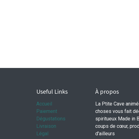
Useful Links
À propos
Accueil
La Ptite Cave animé
Paiement
choses vous fait déc
Dégustations
spiritueux Made in 
Livraison
coups de cœur, produ
Légal
d'ailleurs