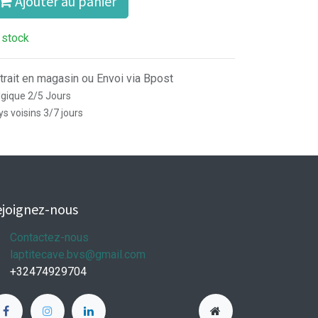
Ajouter au panier
 stock
trait en magasin ou Envoi via Bpost
lgique 2/5 Jours
s voisins 3/7 jours
joignez-nous
Contactez-nous
laptitecave.bvs@gmail.com
+32474929704