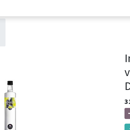
I
v
D
3